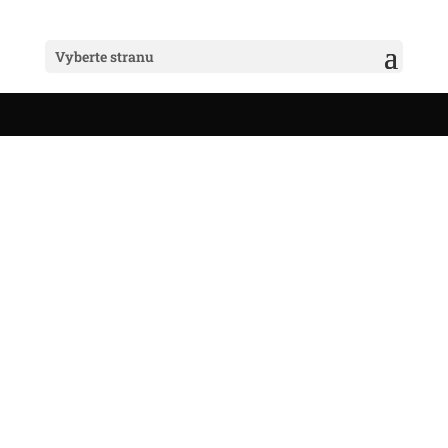
Vyberte stranu
Dátum: jeseň 2019
Miesto:
Cena:
Workshop „Povolanie fotograf“ budeme otvárať v
jesenných mesiacoch. Dátum a začiatok prihlasovania
môžeš sledovať na mojej facebookovej stránke alebo